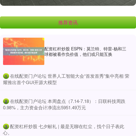
推荐资讯
配资杠杆炒股 ESPN：莫兰特、特雷-杨和三
球都被看作负价值，他们或只能互换
​在线配资门户论坛 世界人工智能大会“首发首秀”集中亮相 荣
1
耀推出首个GUI开源大模型
​在线配资门户论坛 本周盘点（7.14-7.18）：日联科技周跌
2
0.98%，主力资金合计净流出5951.49万元
​配资杠杆炒股 七夕献礼 | 最是无聊在红尘，找个日子表此
3
心。