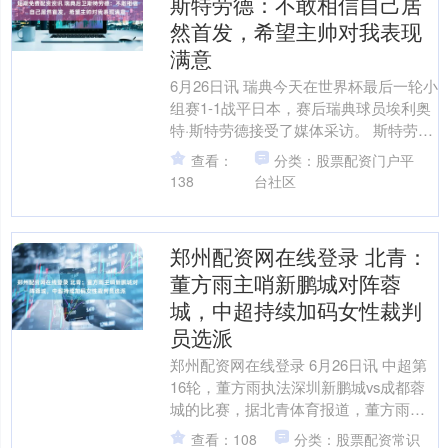
斯特劳德：不敢相信自己居
然首发，希望主帅对我表现
满意
6月26日讯 瑞典今天在世界杯最后一轮小
组赛1-1战平日本，赛后瑞典球员埃利奥
特·斯特劳德接受了媒体采访。 斯特劳德
说道：“我自己都几乎不敢相信我会首
查看：
分类：股票配资门户平
发，我非常....
138
台社区
郑州配资网在线登录 北青：
董方雨主哨新鹏城对阵蓉
城，中超持续加码女性裁判
员选派
郑州配资网在线登录 6月26日讯 中超第
16轮，董方雨执法深圳新鹏城vs成都蓉
城的比赛，据北青体育报道，董方雨主
哨新鹏城对阵蓉城焦点战，中超持续加
查看：108
分类：股票配资常识