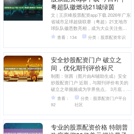
粤超队徽燃动21城绿茵
文 | 王庆峰股票配资app下载 2026年广东
省城市足球超级联赛（粤超）21支地市
球队队徽悉数亮相，成为大众关注焦
点。队徽，是浓缩的城市名片，是地域
查看：134
分类：股票配资常识
文化的具象....
安全炒股配资门户 破立之
间，优化期刊评价标尺
制图：张茜（图片由AI辅助生成）安全
炒股配资门户 近期，与期刊评价有关的
破立之举频频成为学界焦点。 3月底，中
国科学院文献情报中心宣布不再更新与
查看：
分类：股票配资门户平台
发布期刊分区表，....
92
社区
专业的股票配资价格 特朗普