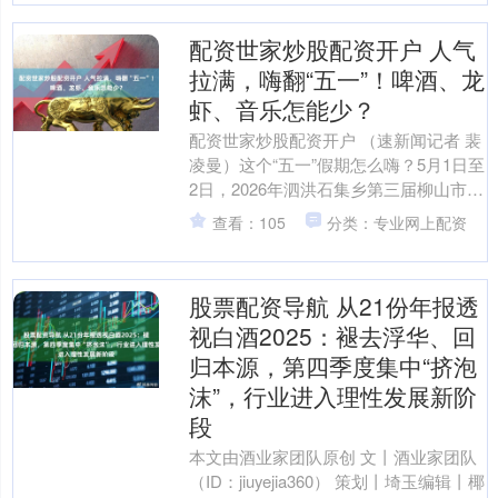
配资世家炒股配资开户 人气
拉满，嗨翻“五一”！啤酒、龙
虾、音乐怎能少？
配资世家炒股配资开户 （速新闻记者 裴
凌曼）这个“五一”假期怎么嗨？5月1日至
2日，2026年泗洪石集乡第三届柳山市
集・啤酒龙虾音乐美食嘉年华火热上
查看：105
分类：专业网上配资
演，国潮舞狮....
股票配资导航 从21份年报透
视白酒2025：褪去浮华、回
归本源，第四季度集中“挤泡
沫”，行业进入理性发展新阶
段
本文由酒业家团队原创 文丨酒业家团队
（ID：jiuyejia360） 策划丨埼玉编辑丨椰