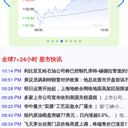
全球7×24小时 股市快讯
10:14 PM
09:51 PM
09:28 PM
09:26 PM
多家上市公司宣布收到美国关税退税
上市公司公告显示，自7月以来，多家公司宣布已经收到美国关税退税。根据美国最高法院今年2月裁定，《国际紧急经济权力法》不授权总统征收大规模关税。美国国际贸易法院随后下令海关办理相关退款。海关与边境保护局4月20日启动第一阶段退款工作，首批退款于5月11日前后发放。美国海关与边境保护局官员本月4日披露的信息显示，截至7月底，该部门已处理完毕约1000亿美元关税的退款流程并把相关信息提供给财政部用于付款。（中新社）
09:23 PM
华中最大“双膜”工艺应急水厂通水
据“三峡小微”公众号消息，8月8日，由三峡集团所属长江环保集团、武汉市水务集团等共同投资建设的华中地区规模最大的“双膜”工艺应急水厂——武汉梁子湖应急水厂并网通水，标志着武汉市江南区域正式构建起“一江一湖”双水源互为备援、灵活调度的供水新格局，为片区660万市民用水安全提供坚实保障。
08:43 PM
纽约原油暗盘突破77美元，日内涨超0.5%。
纽约原油暗盘突破77美元，日内涨超0.
08:34 PM