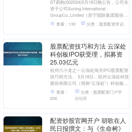
ST易购(002024)5月18日晚公告，公司全
资子公司Suning International
GroupCo.,Limited（苏宁国际集团股份有
限公司，以....
查看：130
分类：股票配资常识
股票配资技巧和方法 云深处
科创板IPO获受理，拟募资
25.03亿元
杭州六小龙之一云深处闯关IPO股票配资
技巧和方法。 5月18日，杭州云深处科技
股份有限公司（简称“云深处”）科创板
IPO获受理，拟募资25.03亿元。 云深处
查看：
分类：股票配资门户平
是....
206
台社区
配资炒股官网开户 胡歌在人
民日报撰文：与《生命树》