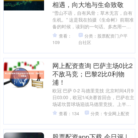
相遇，向大地与生命致敬
“雪山不语，自有风骨；草木无言，自有
生机。” 这是我在拍摄《生命树》前期准
备的时候，读到的一句话。多杰用一生
告诉我们，真正的强大从不是征服与对
查看：
分类：股票配资门户平
抗，而是将小我融入....
109
台社区
网上配资查询 巴萨主场0比2
不敌马竞；巴黎2比0利物
浦！
欧冠 巴萨 0-2 马德里竞技 北京时间4月9
日03:00，欧冠1/4决赛首回合，巴萨在主
场诺坎普球场迎战马德里竞技。上半场
拉什福德进球因亚马尔越位在先被吹
查看：134
分类：专业网上配资
掉，....
股票配资app下载 今日评 |