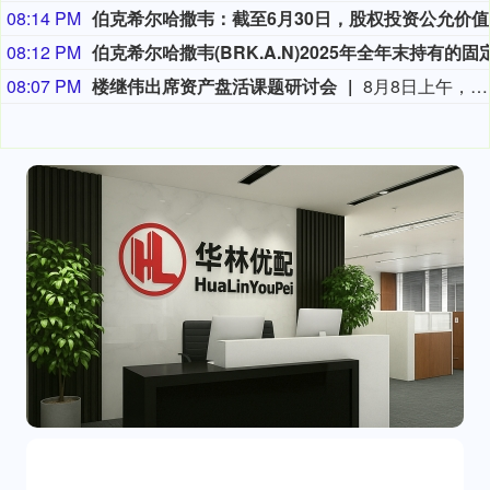
08:14 PM
伯克希尔
08:12 PM
08:07 PM
楼继伟出席资产盘活课题研讨会
8月8日上午，全球财富管理论坛在京召开“地方国有存量资产盘活进展、难点与策略”课题研讨会，楼继伟出席会议并做总结发言。楼继伟在发言中表示，盘活国有资产既是近期的当务之急，也是一项长期性的战略任务。当前我国GDP平减指数阶段性承压走低，财政维持紧平衡格局的压力持续攀升；我国税收结构以间接税为主体，税收收入增速显著弱于名义GDP增速，财政内生增收动能受限。叠加土地财政收入大幅收缩，地方隐性债务化解、长期限国债常态化发行带来的利息支出刚性上涨，收支两端压力持续凸显。综合多重现实约束来看，国有存量资产盘活并非短期应急手段，而是一项需要常态化、长效化推进的重点工作。（全球财富管理论坛）