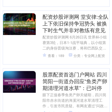
码女性裁判员选....
配资炒股评测网 堂安律:全队
上下依旧保持争冠势头 被换
下时生气并非对教练有意见
配资炒股评测网 6月26日讯 世界杯小组
赛第3轮，日本￼1-1战平瑞典，以小组第
二的身份晋级淘汰赛，将和巴西队交
手。 据日媒“Gekisaka”报道，赛后首发
查看：189
分类：专业网上配资
出....
股票配资首选门户网站 四川
简阳一街道办回应“鱼类产卵
期清理河道水草”：已叫停
眼下正值春季鱼类产卵关键期，四川简
阳市赤水街道的洚溪河道水草清理工
作，引发市民质疑。有网友通过“问政四
川”反映，当地在鱼类集中产卵时段大规