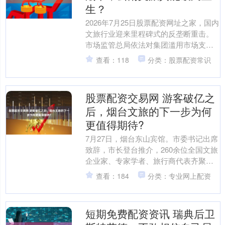
生？
2026年7月25日股票配资网址之家，国内
文旅行业迎来里程碑式的反垄断重击。
市场监管总局依法对集团滥用市场支配
地位、实施垄断经营的行为作出顶格处
查看：118
分类：股票配资常识
罚，罚没款合计5....
股票配资交易网 游客破亿之
后，烟台文旅的下一步为何
更值得期待?
7月27日，烟台东山宾馆。市委书记出席
致辞，市长登台推介，260余位全国文旅
企业家、专家学者、旅行商代表齐聚黄
海之滨。一座GDP过万亿城市的党政主
查看：184
分类：专业网上配资
官同时为一场文....
短期免费配资资讯 瑞典后卫