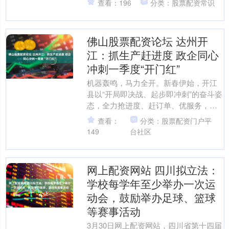
查看：196
分类：股票配资常识
模打捞水草，附着其上的....
佛山股票配资论坛 达州开
江：抓生产赶进度 政企同心
冲刺一季度“开门红”
机器轰鸣，马力全开。新春伊始，开江
县以“开局即决战、起步即冲刺”的奋斗姿
态，全力抢进度、赶订单、优服务，政
企同心奋力冲刺一季度“开门红”。一幕幕
查看：
分类：股票配资门户平
热火朝天的生产场....
149
台社区
网上配资网站 四川拟立法：
学校每学年至少举办一次运
动会，鼓励举办足球、篮球
等赛事活动
3月30日网上配资网站，四川省第十四届