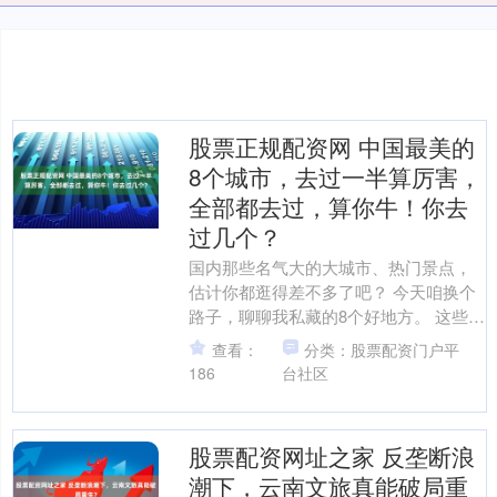
股票正规配资网 中国最美的
8个城市，去过一半算厉害，
全部都去过，算你牛！你去
过几个？
国内那些名气大的大城市、热门景点，
估计你都逛得差不多了吧？ 今天咱换个
路子，聊聊我私藏的8个好地方。 这些地
方算不上顶流网红地，但各有各的味
查看：
分类：股票配资门户平
道，适合慢慢逛、细细....
186
台社区
股票配资网址之家 反垄断浪
潮下，云南文旅真能破局重