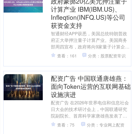
政府豪掷20亿美元押注量子
计算产业 IBM(IBM.US)、
Infleqtion(INFQ.US)等公司
获资金支持
智通财经APP获悉，美国总统特朗普政
府正大举押注量子计算产业。美国商务
部周四宣布，政府将向9家量子计算企业
投资约20亿美元股权资金，以强化美国
查看：161
分类：股票配资常识
在量子科技领域的领....
配资广告 中国联通唐雄燕：
面向Token运营的互联网基础
设施演进
配资广告 在2026年世界电信和信息社会
日大会的技术研讨会上，中国联通研究
院副院长、首席科学家唐雄燕发表了题
为《面向Token运营的互联网基础设施演
查看：75
分类：专业网上配资
进》的主题演....