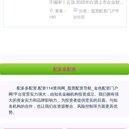
子编审丨云顶 2025年白酒上市企业财报
已全部收官。从21份白酒上市企业....
查看：
分类：股票配资门户平
190
台社区
配多多配资
配多多配资,配资114查询网_股票配资导航_金色配资门户
网!平台背景实力强大，由知名金融机构投资成立。我们拥有强
大的资金实力和品牌影响力，为投资者提供坚实的后盾。与知
名机构的合作，也让我们在资源整合、风险控制等方面更具优
势。