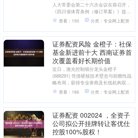
人大常委会第二十六次会议在蓉召开，
《四川省体育条例（修订草案）》提请
会议审议。 \n 封面新闻记者了解到，修
查看：150
分类：专业网上配资
订草案已经省十....
证券配资风险 金橙子：社保
基金新进前十大 西南证券首
次覆盖看好长期价值
近日，激光控制细分龙头金橙子
(688291) 凭借硬核技术壁垒与前瞻性战
略布局，获得专业券商及长线机构双重
高度认可，机构持仓持续加码，投资价
查看：186
分类：专业网上配资
值进一步凸显。与此....
证券配资 002024 ，全资子
公司拟公开挂牌转让客优仕
控股100%股权！